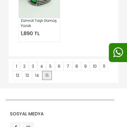
Zümrüt Taşlı Gümüş
Yüzük
1,890 TL
1
2
3
4
5
6
7
8
9
10
11
12
13
14
15
SOSYAL MEDYA