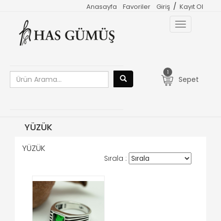
/
Anasayfa
Favoriler
Giriş
Kayıt Ol
Toggle
navigation
1
Sepet
YÜZÜK
YÜZÜK
Sırala :