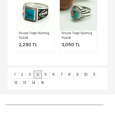
Firuze Taşlı Gümüş
Firuze Taşlı Gümüş
Yüzük
Yüzük
2,290 TL
3,050 TL
1
2
3
4
5
6
7
8
9
10
11
12
13
14
15