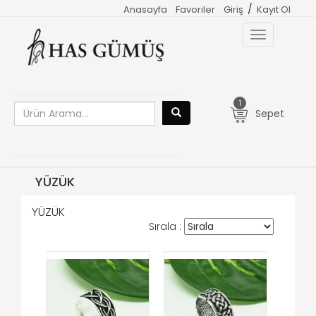
/
Anasayfa
Favoriler
Giriş
Kayıt Ol
Toggle
navigation
1
Sepet
YÜZÜK
YÜZÜK
Sırala :