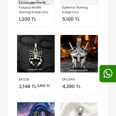
Diyarbakır Sur &
Karpuz Motifli
Ejderha Gümüş
Gümüş Kolye Ucu
Kolye Ucu
1,200 TL
5,100 TL
EKU26
EKU349
2,148 TL
2,150 TL
4,390 TL