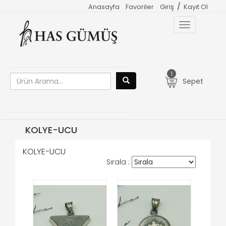
/
Anasayfa
Favoriler
Giriş
Kayıt Ol
Toggle
navigation
1
Sepet
KOLYE-UCU
KOLYE-UCU
Sırala :