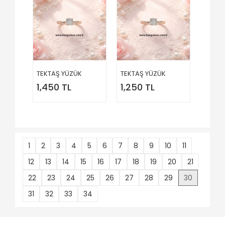
TEKTAŞ YÜZÜK
TEKTAŞ YÜZÜK
1,450 TL
1,250 TL
1
2
3
4
5
6
7
8
9
10
11
12
13
14
15
16
17
18
19
20
21
22
23
24
25
26
27
28
29
30
31
32
33
34