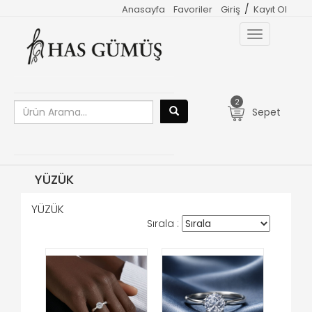
/
Anasayfa
Favoriler
Giriş
Kayıt Ol
Toggle
navigation
2
Sepet
YÜZÜK
YÜZÜK
Sırala :