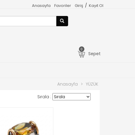
/
Anasayfa
Favoriler
Giriş
Kayıt Ol
0
Sepet
Anasayfa
>
YÜZÜK
Sırala :