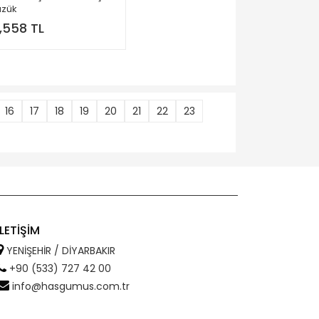
üzük
,558 TL
16
17
18
19
20
21
22
23
İLETİŞİM
YENİŞEHİR / DİYARBAKIR
+90 (533) 727 42 00
info@hasgumus.com.tr