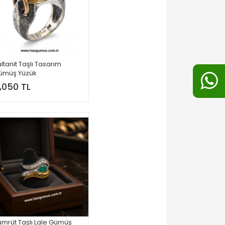
ltanit Taşlı Tasarım
ümüş Yüzük
,050 TL
ümrüt Taşlı Lale Gümüş