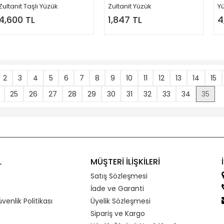
Zultanit Taşlı Yüzük
Zultanit Yüzük
Y
4,600 TL
1,847 TL
4
2
3
4
5
6
7
8
9
10
11
12
13
14
15
25
26
27
28
29
30
31
32
33
34
35
L
MÜŞTERİ İLİŞKİLERİ
Satış Sözleşmesi
İade ve Garanti
üvenlik Politikası
Üyelik Sözleşmesi
Sipariş ve Kargo