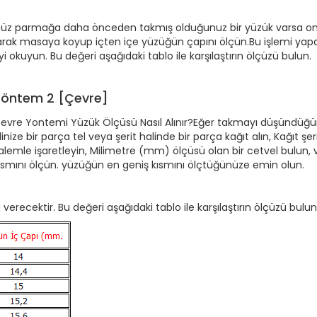
üz parmağa daha önceden takmış olduğunuz bir yüzük varsa onu
larak masaya koyup içten içe yüzüğün çapını ölçün.Bu işlemi yap
okuyun. Bu değeri aşağıdaki tablo ile karşılaştırın ölçüzü bulun.
Yöntem 2 [Çevre]
evre Yontemi Yüzük Ölçüsü Nasıl Alınır?Eğer takmayı düşündüğ
linize bir parça tel veya şerit halinde bir parça kağıt alın, Kağıt şer
alemle işaretleyin, Milimetre (mm) ölçüsü olan bir cetvel bulun, v
ısmını ölçün. yüzüğün en geniş kısmını ölçtüğünüze emin olun.
recektir. Bu değeri aşağıdaki tablo ile karşılaştırın ölçüzü bulun