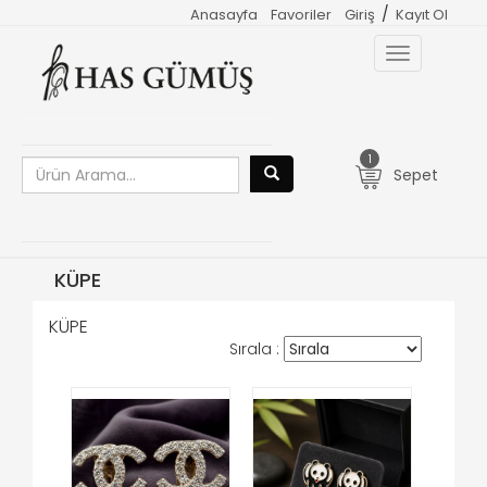
/
Anasayfa
Favoriler
Giriş
Kayıt Ol
Toggle
navigation
1
Sepet
KÜPE
KÜPE
Sırala :