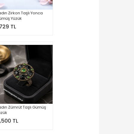
dın Zirkon Taşlı Yonca
ümüş Yüzük
,729 TL
adın Zümrüt Taşlı Gümüş
üzük
,500 TL