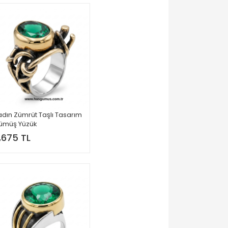
dın Zümrüt Taşlı Tasarım
ümüş Yüzük
,675 TL