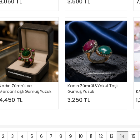
8,050 TL
3,500 TL
7
Kadın Zümrüt ve
Kadın Zümrüt&Yakut Taşlı
MercanTaşlı Gümüş Yüzük
Gümüş Yüzük
K
4,450 TL
3,250 TL
1
2
3
4
5
6
7
8
9
10
11
12
13
14
15