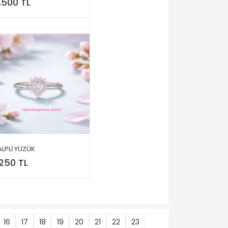
,500 TL
ALPLİ YÜZÜK
,250 TL
16
17
18
19
20
21
22
23