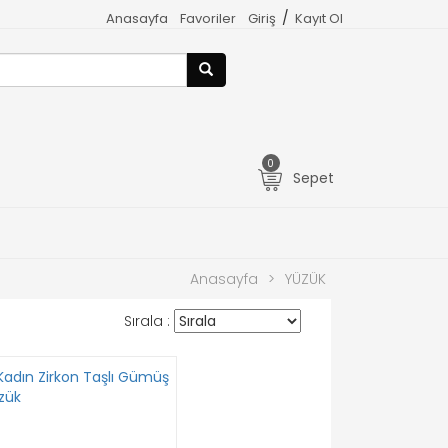
/
Anasayfa
Favoriler
Giriş
Kayıt Ol
0
Sepet
Anasayfa
>
YÜZÜK
Sırala :