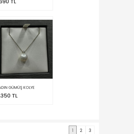
,690 TL
ADIN GÜMÜŞ KOLYE
,350 TL
1
2
3