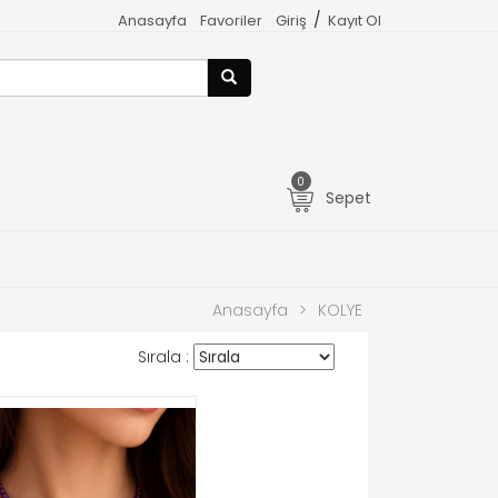
/
Anasayfa
Favoriler
Giriş
Kayıt Ol
0
Sepet
Anasayfa
>
KOLYE
Sırala :