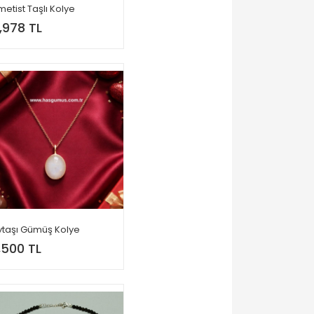
etist Taşlı Kolye
,978 TL
ytaşı Gümüş Kolye
,500 TL