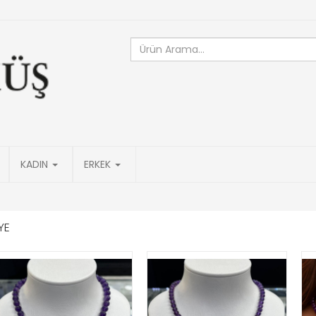
KADIN
ERKEK
YE