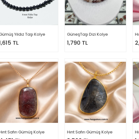
Gümüş Yıldız Taşı Kolye
GüneşTaşı Dizi Kolye
Hı
1,615 TL
1,790 TL
2
Hınt Safırı Gümüş Kolye
Hınt Safırı Gümüş Kolye
Hi