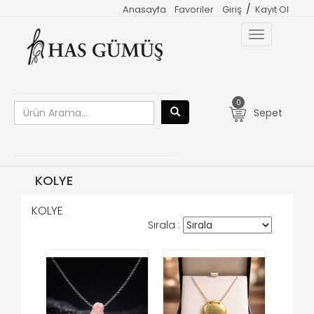
/
Anasayfa
Favoriler
Giriş
Kayıt Ol
Toggle
navigation
0
Sepet
KOLYE
KOLYE
Sırala :