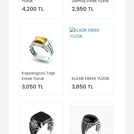
Yüzük
Gümüş Erkek Yüzük
4,200 TL
2,950 TL
Kaplangözü Taşlı
Erkek Yüzük
KLASİK ERKEK YÜZÜK
3,050 TL
3,850 TL