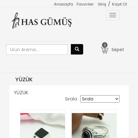
/
Anasayfa
Favoriler
Giriş
Kayıt Ol
Toggle
navigation
0
Sepet
YÜZÜK
YÜZÜK
Sırala :