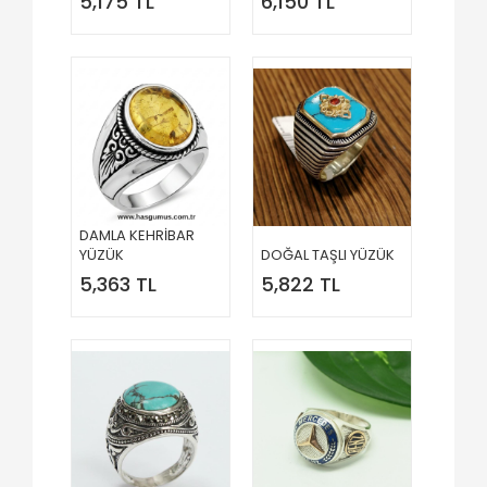
5,175 TL
6,150 TL
DAMLA KEHRİBAR
YÜZÜK
DOĞAL TAŞLI YÜZÜK
5,363 TL
5,822 TL