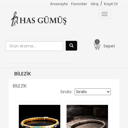
/
Anasayfa
Favoriler
Giriş
Kayıt Ol
Toggle
navigation
1
Sepet
BİLEZİK
BİLEZİK
Sırala :