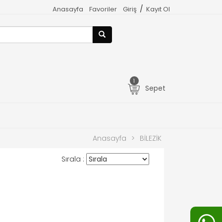
/
Anasayfa
Favoriler
Giriş
Kayıt Ol
1
Sepet
Anasayfa
>
BİLEZİK
Sırala :