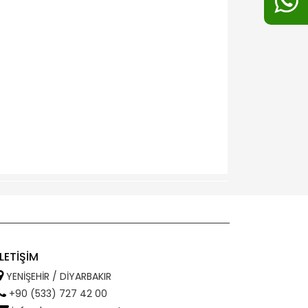
İLETİŞİM
YENİŞEHİR / DİYARBAKIR
+90 (533) 727 42 00