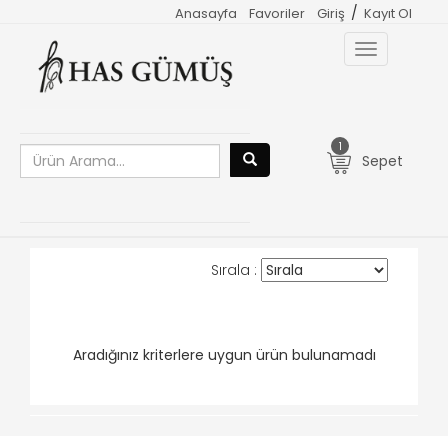
/
Anasayfa
Favoriler
Giriş
Kayıt Ol
Toggle
navigation
1
Sepet
Sırala :
Aradığınız kriterlere uygun ürün bulunamadı