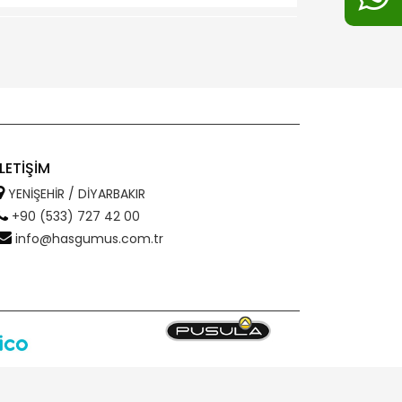
İLETİŞİM
YENİŞEHİR / DİYARBAKIR
+90 (533) 727 42 00
info@hasgumus.com.tr