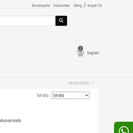
/
Anasayfa
Favoriler
Giriş
Kayıt Ol
2
Sepet
Anasayfa
>
Sırala :
bulunamadı