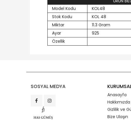
ÜRÜN BİLG
Model Kodu
KOL48
Stok Kodu
KOL 48
Miktar
11.3 Gram
Ayar
925
Özellik
SOSYAL MEDYA
KURUMSA
Anasayfa
Hakkımızda
Gizlilik ve G
Bize Ulaşın