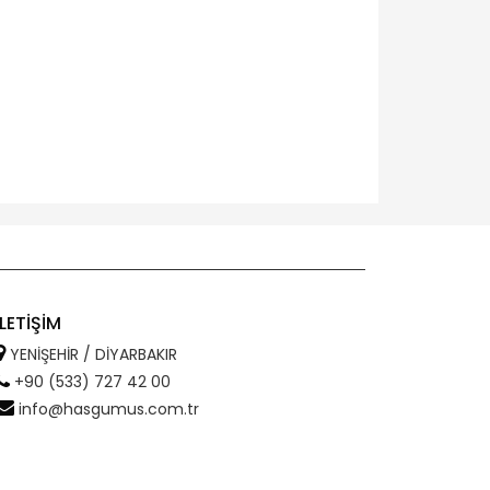
İLETİŞİM
YENİŞEHİR / DİYARBAKIR
+90 (533) 727 42 00
info@hasgumus.com.tr