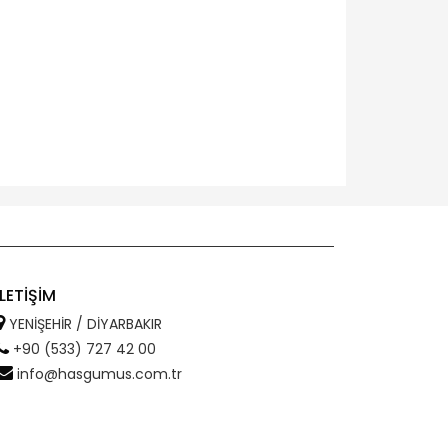
İLETİŞİM
YENİŞEHİR / DİYARBAKIR
+90 (533) 727 42 00
info@hasgumus.com.tr