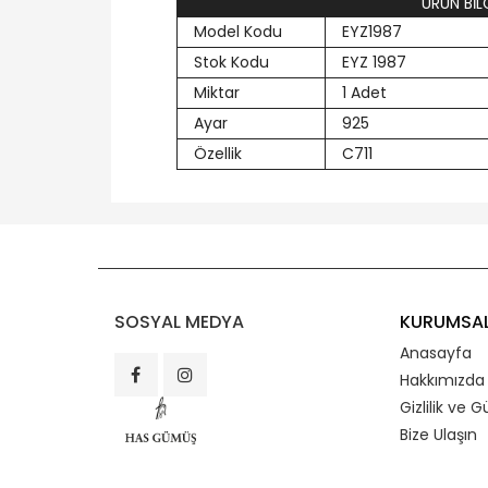
ÜRÜN BİLG
Model Kodu
EYZ1987
Stok Kodu
EYZ 1987
Miktar
1 Adet
Ayar
925
Özellik
C711
SOSYAL MEDYA
KURUMSA
Anasayfa
Hakkımızda
Gizlilik ve G
Bize Ulaşın