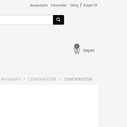
/
Anasayfa
Favoriler
Giriş
Kayıt Ol
0
Sepet
Anasayfa
>
CEMOKAYÜZÜK
>
CEMOKAYÜZÜK