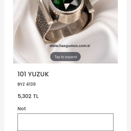
Tap to expand
101 YUZUK
BYZ 4139
5,302 TL
Not