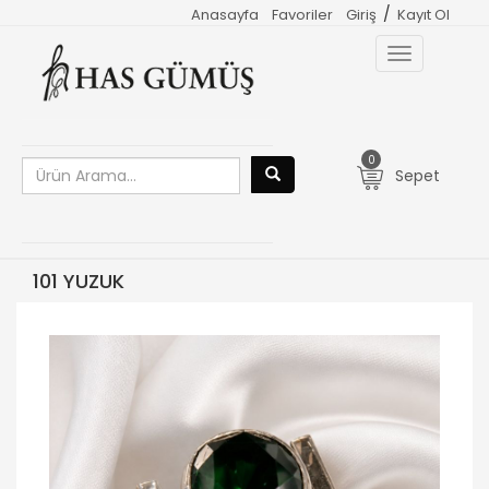
/
Anasayfa
Favoriler
Giriş
Kayıt Ol
Toggle
navigation
0
Sepet
101 YUZUK