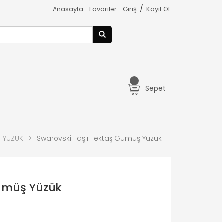
/
Anasayfa
Favoriler
Giriş
Kayıt Ol
1
Sepet
N YUZUK
>
Swarovski Taşlı Tektaş Gümüş Yüzük
Gümüş Yüzük