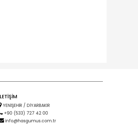
İLETİŞİM
YENİŞEHİR / DİYARBAKIR
+90 (533) 727 42 00
info@hasgumus.com.tr