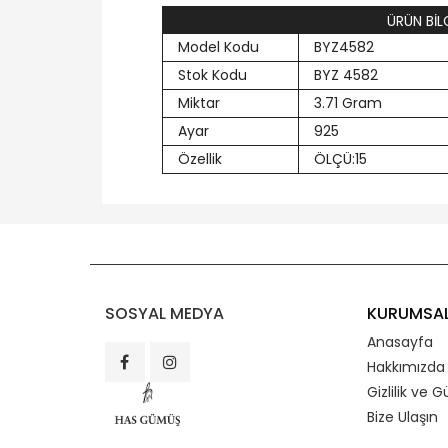
ÜRÜN BİLG
Model Kodu
BYZ4582
Stok Kodu
BYZ 4582
Miktar
3.71 Gram
Ayar
925
Özellik
ÖLÇÜ:15
SOSYAL MEDYA
KURUMSA
Anasayfa
Hakkımızda
Gizlilik ve G
Bize Ulaşın