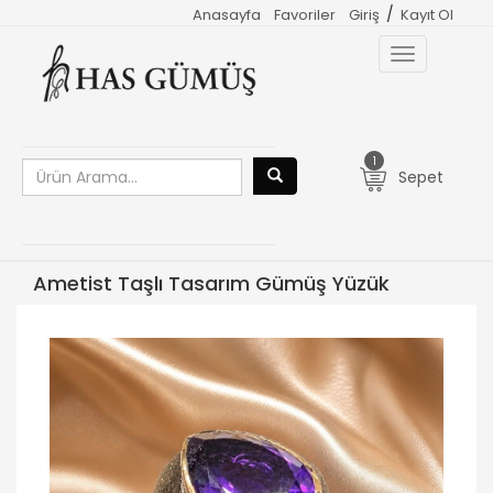
/
Anasayfa
Favoriler
Giriş
Kayıt Ol
Toggle
navigation
1
Sepet
Ametist Taşlı Tasarım Gümüş Yüzük