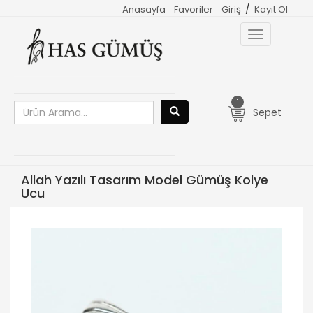
/
Anasayfa
Favoriler
Giriş
Kayıt Ol
Toggle
navigation
1
Sepet
Allah Yazılı Tasarım Model Gümüş Kolye
Ucu