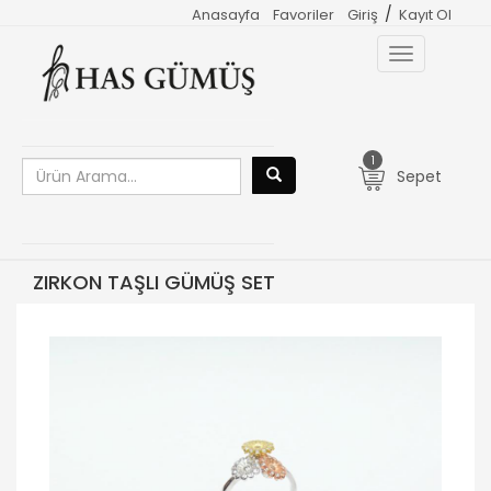
/
Anasayfa
Favoriler
Giriş
Kayıt Ol
Toggle
navigation
1
Sepet
ZIRKON TAŞLI GÜMÜŞ SET