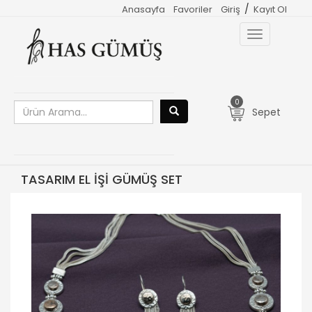
/
Anasayfa
Favoriler
Giriş
Kayıt Ol
Toggle
navigation
0
Sepet
TASARIM EL İŞİ GÜMÜŞ SET