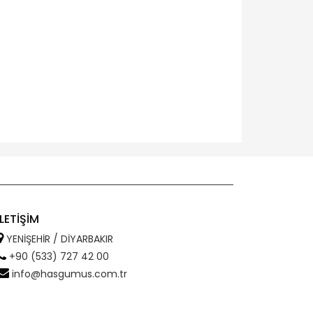
İLETİŞİM
YENİŞEHİR / DİYARBAKIR
+90 (533) 727 42 00
info@hasgumus.com.tr