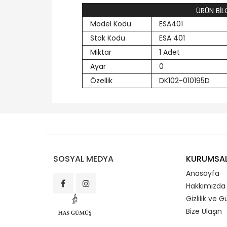
ÜRÜN BİLG
Model Kodu
ESA401
Stok Kodu
ESA 401
Miktar
1 Adet
Ayar
0
Özellik
DK102-010195D
SOSYAL MEDYA
KURUMSA
Anasayfa
Hakkımızda
Gizlilik ve G
Bize Ulaşın