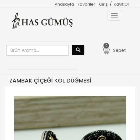
/
Anasayfa
Favoriler
Giriş
Kayıt Ol
Toggle
navigation
0
Sepet
ZAMBAK ÇİÇEĞİ KOL DÜĞMESİ