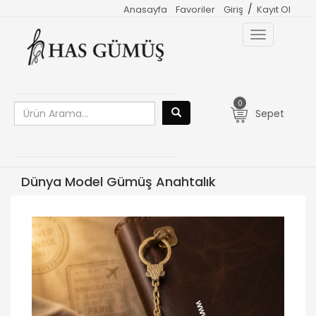
/
Anasayfa
Favoriler
Giriş
Kayıt Ol
Toggle
navigation
0
Sepet
Dünya Model Gümüş Anahtalık