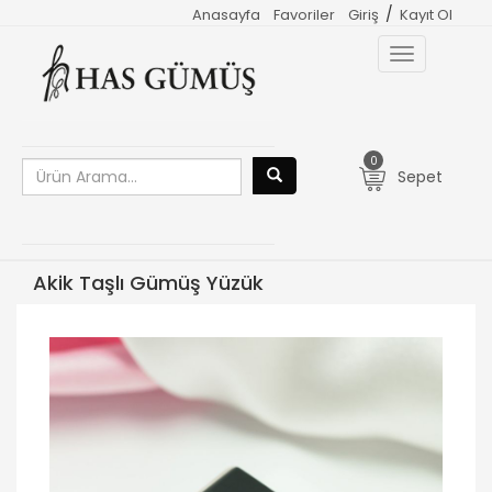
/
Anasayfa
Favoriler
Giriş
Kayıt Ol
Toggle
navigation
0
Sepet
Akik Taşlı Gümüş Yüzük