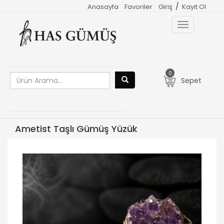
/
Anasayfa
Favoriler
Giriş
Kayıt Ol
Toggle
navigation
0
Sepet
Ametist Taşlı Gümüş Yüzük