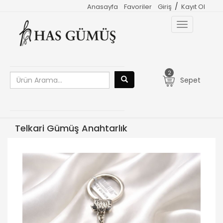
/
Anasayfa
Favoriler
Giriş
Kayıt Ol
Toggle
navigation
2
Sepet
Telkari Gümüş Anahtarlık