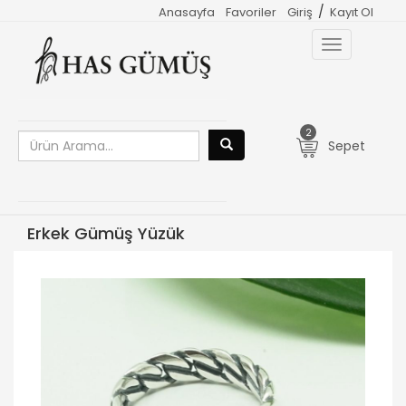
/
Anasayfa
Favoriler
Giriş
Kayıt Ol
Toggle
navigation
2
Sepet
Erkek Gümüş Yüzük