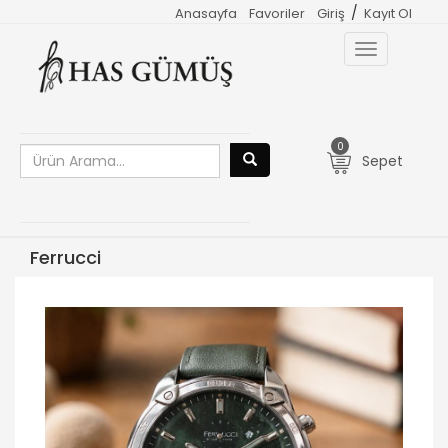
/
Anasayfa
Favoriler
Giriş
Kayıt Ol
Toggle
navigation
0
Sepet
Ferrucci