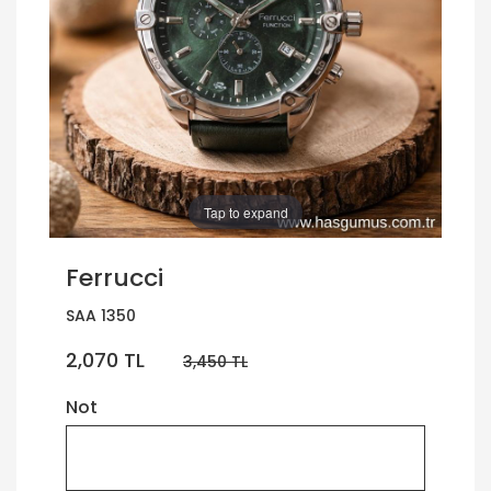
Tap to expand
Ferrucci
SAA 1350
2,070 TL
3,450 TL
Not