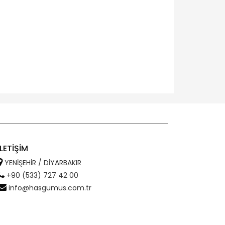
İLETİŞİM
YENİŞEHİR / DİYARBAKIR
+90 (533) 727 42 00
info@hasgumus.com.tr