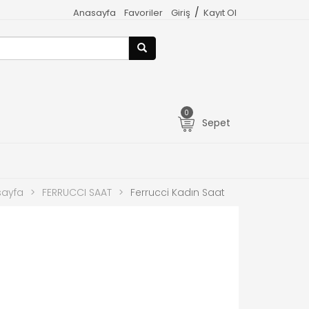
/
Anasayfa
Favoriler
Giriş
Kayıt Ol
0
Sepet
ayfa
>
FERRUCCI SAAT
>
Ferrucci Kadın Saat