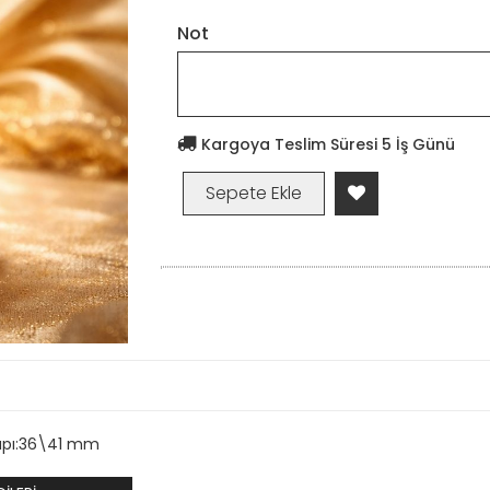
Not
Kargoya Teslim Süresi 5 İş Günü
çapı:36\41 mm