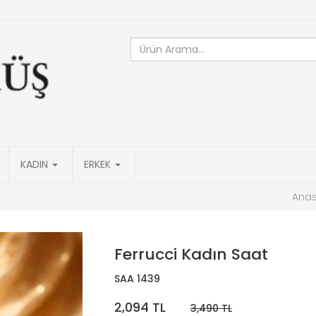
KADIN
ERKEK
Anas
Ferrucci Kadın Saat
SAA 1439
2,094 TL
3,490 TL