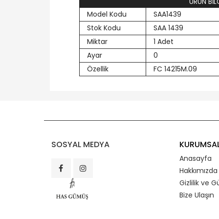
ÜRÜN BİLG
Model Kodu
SAA1439
Stok Kodu
SAA 1439
Miktar
1 Adet
Ayar
0
Özellik
FC 14215M.09
SOSYAL MEDYA
KURUMSA
Anasayfa
Hakkımızda
Gizlilik ve G
Bize Ulaşın