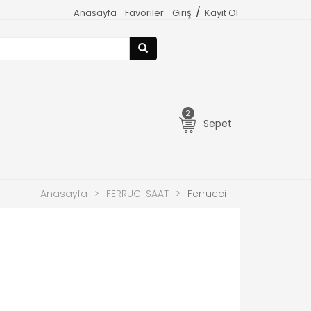
/
Anasayfa
Favoriler
Giriş
Kayıt Ol
2
Sepet
Anasayfa
>
FERRUCI SAAT
>
Ferrucci