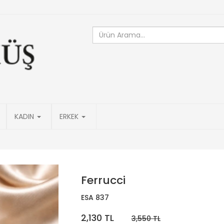
KADIN
ERKEK
Ferrucci
ESA 837
2,130 TL
3,550 TL