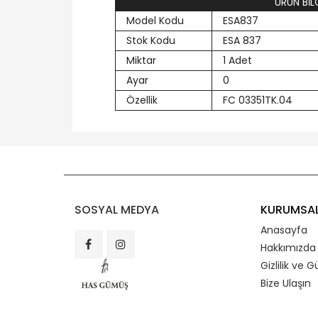
ÜRÜN BİLG
Model Kodu
ESA837
Stok Kodu
ESA 837
Miktar
1 Adet
Ayar
0
Özellik
FC 03351TK.04
SOSYAL MEDYA
KURUMSA
Anasayfa
Hakkımızda
Gizlilik ve G
Bize Ulaşın