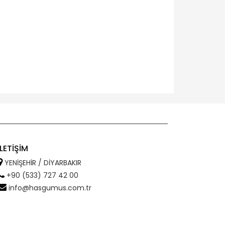
İLETİŞİM
YENİŞEHİR / DİYARBAKIR
+90 (533) 727 42 00
info@hasgumus.com.tr