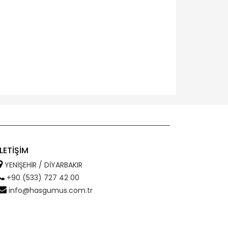
İLETİŞİM
YENİŞEHİR / DİYARBAKIR
+90 (533) 727 42 00
info@hasgumus.com.tr