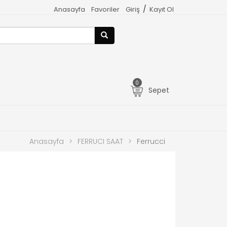
/
Anasayfa
Favoriler
Giriş
Kayıt Ol
0
Sepet
Anasayfa
>
FERRUCI SAAT
>
Ferrucci