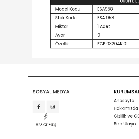
ÜRÜN BİLG
Model Kodu
ESA958
Stok Kodu
ESA 958
Miktar
1 Adet
Ayar
0
Özellik
FCF 03204K.01
SOSYAL MEDYA
KURUMSA
Anasayfa
Hakkımızda
Gizlilik ve G
Bize Ulaşın