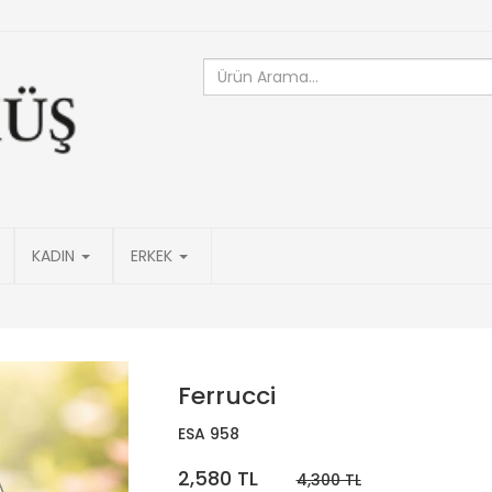
KADIN
ERKEK
Ferrucci
ESA 958
2,580 TL
4,300 TL