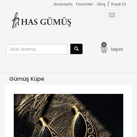
/
Anasayfa
Favoriler
Giriş
Kayıt Ol
Toggle
navigation
0
Sepet
Gümüş Küpe