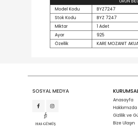
ÜRÜN BİLG
Model Kodu
BYZ7247
Stok Kodu
BYZ 7247
Miktar
1 Adet
Ayar
925
Özellik
KARE MOZANIT AKU
SOSYAL MEDYA
KURUMSA
Anasayfa
Hakkımızda
Gizlilik ve G
Bize Ulaşın