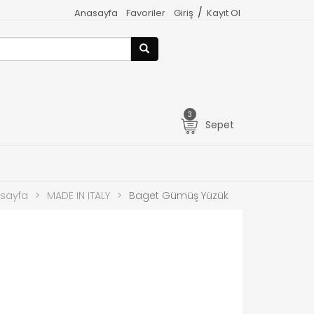
/
Anasayfa
Favoriler
Giriş
Kayıt Ol
3
Sepet
sayfa
>
MADE IN ITALY
>
Baget Gümüş Yüzük