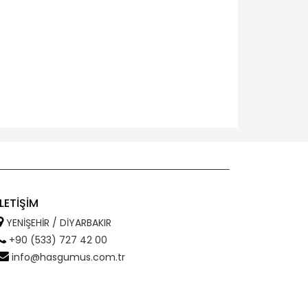
İLETİŞİM
YENİŞEHİR / DİYARBAKIR
+90 (533) 727 42 00
info@hasgumus.com.tr