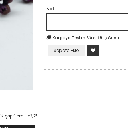
Not
Kargoya Teslim Süresi 5 İş Günü
k çapı:1 cm Gr:2,25