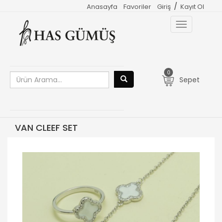
/
Anasayfa
Favoriler
Giriş
Kayıt Ol
Toggle
navigation
0
Sepet
VAN CLEEF SET