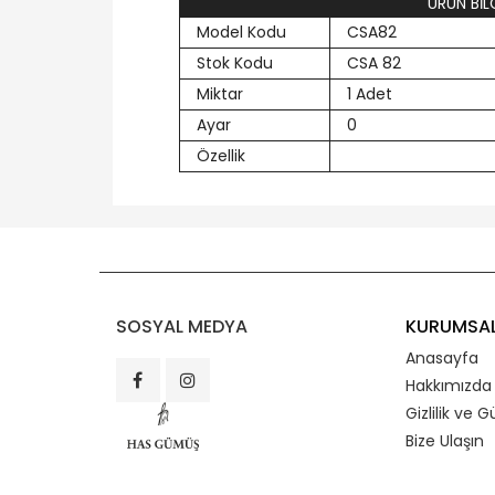
ÜRÜN BİLG
Model Kodu
CSA82
Stok Kodu
CSA 82
Miktar
1 Adet
Ayar
0
Özellik
SOSYAL MEDYA
KURUMSA
Anasayfa
Hakkımızda
Gizlilik ve G
Bize Ulaşın