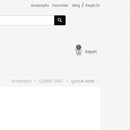
/
Anasayfa
Favoriler
Giriş
Kayıt Ol
1
Sepet
Anasayfa
>
QUARK SAAT
>
çocuk saat