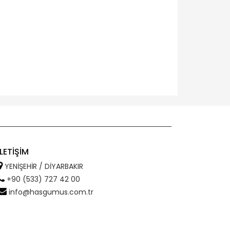
İLETİŞİM
YENİŞEHİR / DİYARBAKIR
+90 (533) 727 42 00
info@hasgumus.com.tr