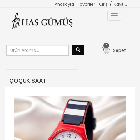
/
Anasayfa
Favoriler
Giriş
Kayıt Ol
Toggle
navigation
0
Sepet
ÇOÇUK SAAT