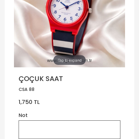
Tap to expand
ÇOÇUK SAAT
CSA 88
1,750 TL
Not