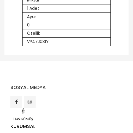
Miktar
1 Adet
Ayar
0
Özellik
VP47J031Y
SOSYAL MEDYA
KURUMSAL