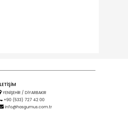
İLETİŞİM
YENİŞEHİR / DİYARBAKIR
+90 (533) 727 42 00
info@hasgumus.com.tr