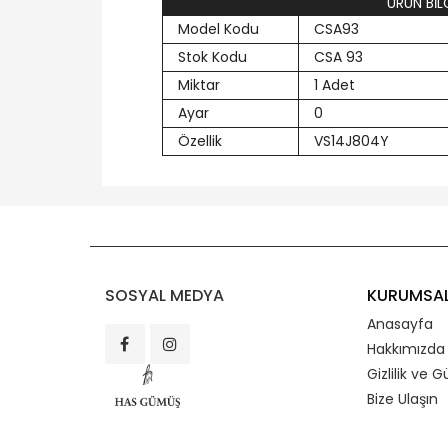
ÜRÜN BİLG
Model Kodu
CSA93
Stok Kodu
CSA 93
Miktar
1 Adet
Ayar
0
Özellik
VS14J804Y
SOSYAL MEDYA
KURUMSA
Anasayfa
Hakkımızda
Gizlilik ve G
Bize Ulaşın