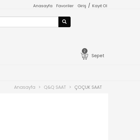
/
Anasayfa
Favoriler
Giriş
Kayıt Ol
2
Sepet
Anasayfa
>
Q&Q SAAT
>
ÇOÇUK SAAT