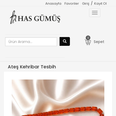
/
Anasayfa
Favoriler
Giriş
Kayıt Ol
Toggle
navigation
0
Sepet
Ateş Kehribar Tesbih