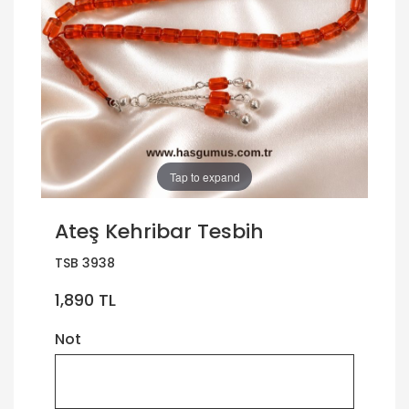
Tap to expand
Ateş Kehribar Tesbih
TSB 3938
1,890 TL
Not