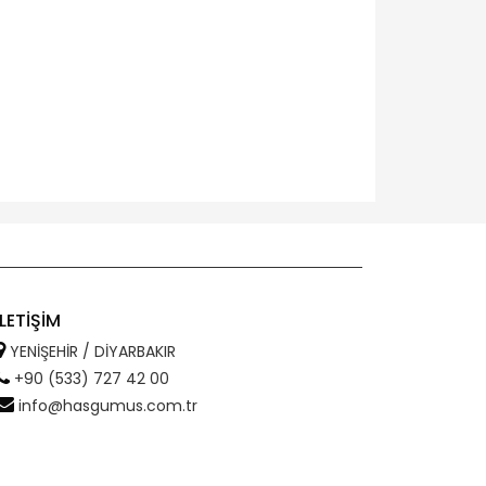
İLETİŞİM
YENİŞEHİR / DİYARBAKIR
+90 (533) 727 42 00
info@hasgumus.com.tr