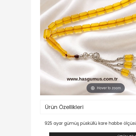
Hover to zoom
Ürün Özellikleri
925 ayar gümüş püsküllü kare habbe ölçü