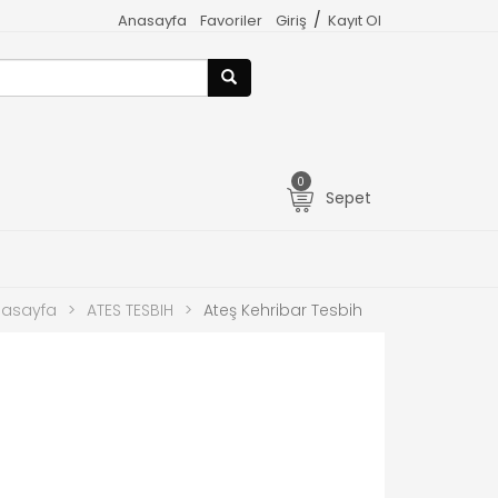
/
Anasayfa
Favoriler
Giriş
Kayıt Ol
0
Sepet
asayfa
>
ATES TESBIH
>
Ateş Kehribar Tesbih