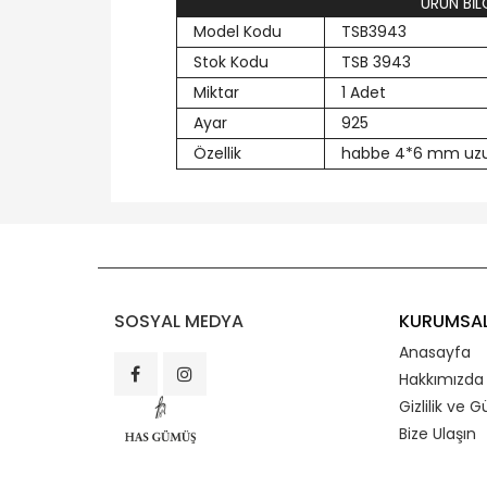
ÜRÜN BİLG
Model Kodu
TSB3943
Stok Kodu
TSB 3943
Miktar
1 Adet
Ayar
925
Özellik
habbe 4*6 mm uzu
SOSYAL MEDYA
KURUMSA
Anasayfa
Hakkımızda
Gizlilik ve G
Bize Ulaşın