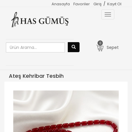
/
Anasayfa
Favoriler
Giriş
Kayıt Ol
Toggle
navigation
0
Sepet
Ateş Kehribar Tesbih