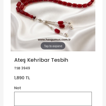
Tap to expand
Ateş Kehribar Tesbih
TSB 3949
1,890 TL
Not