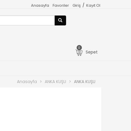
/
Anasayfa
Favoriler
Giriş
Kayıt Ol
0
Sepet
Anasayfa
>
ANKA KUŞU
>
ANKA KUŞU