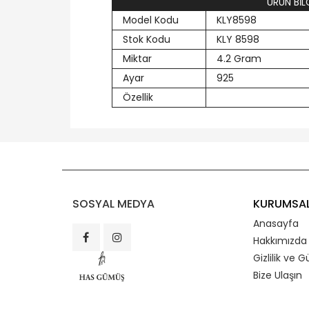
ÜRÜN BİLG
Model Kodu
KLY8598
Stok Kodu
KLY 8598
Miktar
4.2 Gram
Ayar
925
Özellik
SOSYAL MEDYA
KURUMSA
Anasayfa
Hakkımızda
Gizlilik ve G
Bize Ulaşın