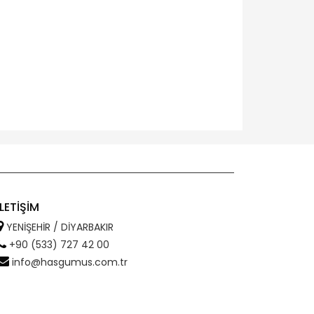
İLETİŞİM
YENİŞEHİR / DİYARBAKIR
+90 (533) 727 42 00
info@hasgumus.com.tr