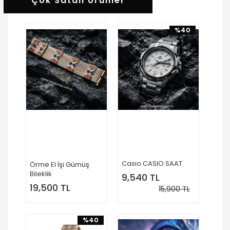
Çok Satan Ürünler
%40
Casio CASIO SAAT
Örme El İşi Gümüş
Bileklik
9,540 TL
19,500 TL
15,900 TL
%40